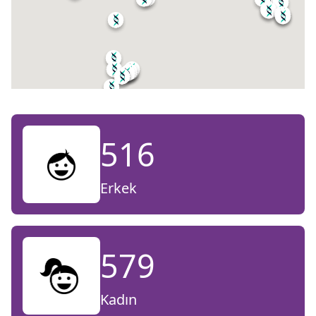
516
Erkek
579
Kadın