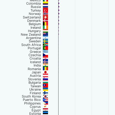
Mexico
Colombia
Russia
Turkey
Norway
Switzerland
Denmark
Belgium
Ireland
Hungary
New Zealand
Argentina
Sweden
South Africa
Portugal
Greece
Czechia
Croatia
Iceland
India
Romania
Japan
Austria
Slovenia
Bulgaria
Taiwan
Ukraine
Finland
South Korea
Puerto Rico
Philippines
Cyprus
Egypt
Estonia