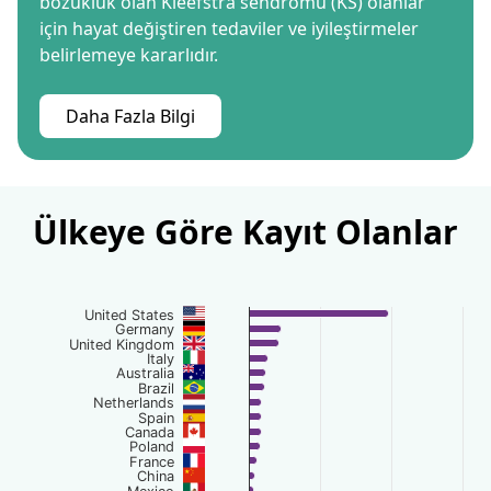
bozukluk olan Kleefstra sendromu (KS) olanlar
için hayat değiştiren tedaviler ve iyileştirmeler
belirlemeye kararlıdır.
Daha Fazla Bilgi
Ülkeye Göre Kayıt Olanlar
Chart
United States
Bar chart with 69 bars.
Germany
United Kingdom
The chart has 1 X axis displaying categories.
Italy
Australia
The chart has 1 Y axis displaying Users Count. Data range
Brazil
Netherlands
Spain
Canada
Poland
France
China