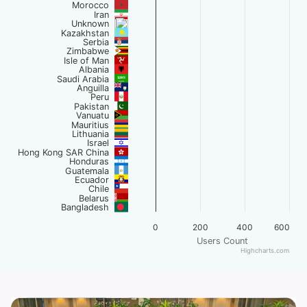
Morocco
Iran
Unknown
Kazakhstan
Serbia
Zimbabwe
Isle of Man
Albania
Saudi Arabia
Anguilla
Peru
Pakistan
Vanuatu
Mauritius
Lithuania
Israel
Hong Kong SAR China
Honduras
Guatemala
Ecuador
Chile
Belarus
Bangladesh
0
200
400
600
Users Count
Highcharts.com
End of interactive chart.