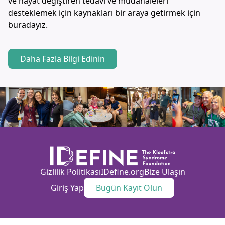
ve hayat değiştiren tedavi ve müdahaleleri
desteklemek için kaynakları bir araya getirmek için
buradayız.
Daha Fazla Bilgi Edinin
Gizlilik Politikası
IDefine.org
Bize Ulaşın
Giriş Yap
Bugün Kayıt Olun