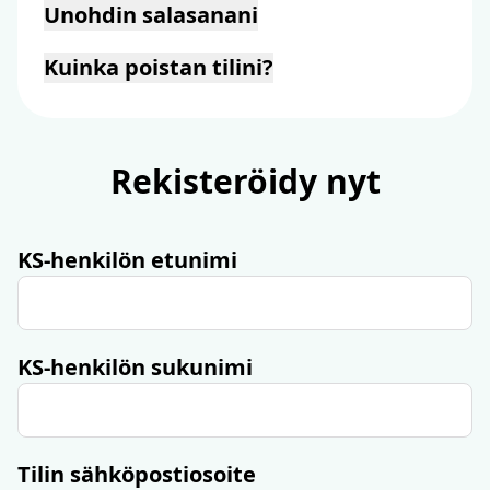
tästä
Unohdin salasanani
tästä
Kuinka poistan tilini?
unlock@idefine.org
Rekisteröidy nyt
KS-henkilön etunimi
KS-henkilön sukunimi
Tilin sähköpostiosoite