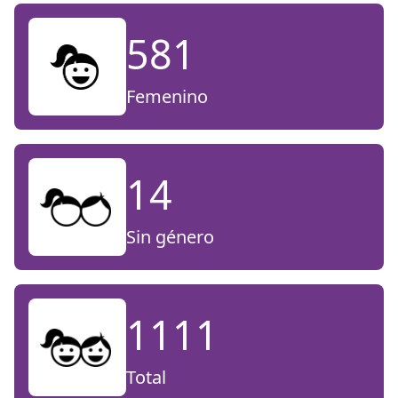
581
Femenino
14
Sin género
1111
Total