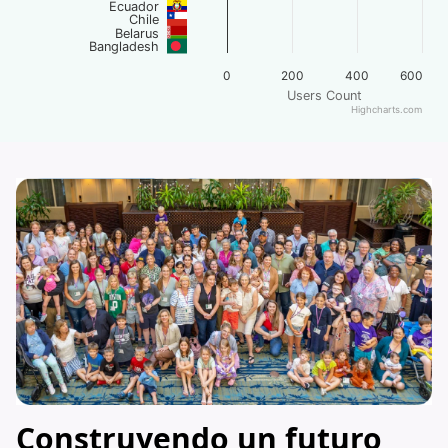
Ecuador
Chile
Belarus
Bangladesh
0
200
400
600
Users Count
Highcharts.com
End of interactive chart.
Construyendo un futuro