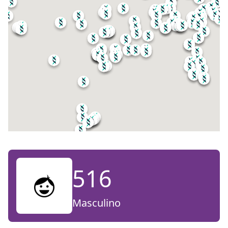
516
Masculino