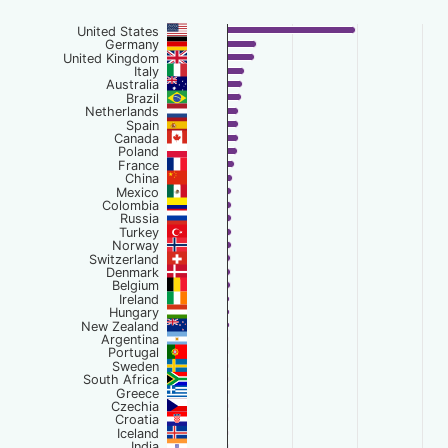
Chart
United States
Bar chart with 69 bars.
Germany
United Kingdom
The chart has 1 X axis displaying categories.
Italy
Australia
The chart has 1 Y axis displaying Users Count. Data range
Brazil
Netherlands
Spain
Canada
Poland
France
China
Mexico
Colombia
Russia
Turkey
Norway
Switzerland
Denmark
Belgium
Ireland
Hungary
New Zealand
Argentina
Portugal
Sweden
South Africa
Greece
Czechia
Croatia
Iceland
India